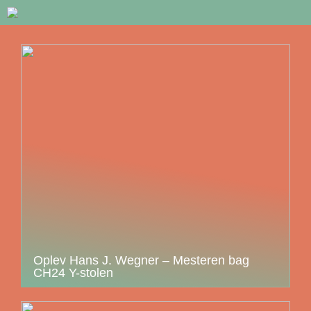
Oplev Hans J. Wegner – Mesteren bag
CH24 Y-stolen