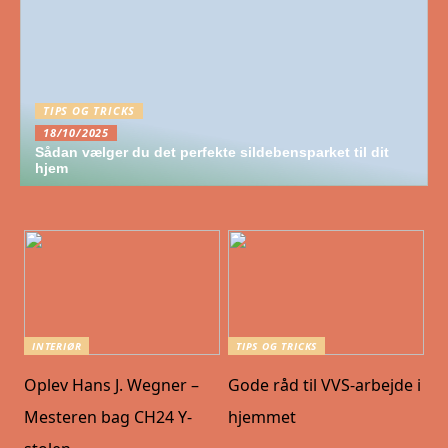
TIPS OG TRICKS
18/10/2025
Sådan vælger du det perfekte sildebensparket til dit
hjem
INTERIØR
TIPS OG TRICKS
Oplev Hans J. Wegner –
Gode råd til VVS-arbejde i
Mesteren bag CH24 Y-
hjemmet