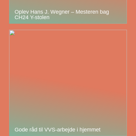
Oplev Hans J. Wegner – Mesteren bag
CH24 Y-stolen
Gode råd til VVS-arbejde i hjemmet