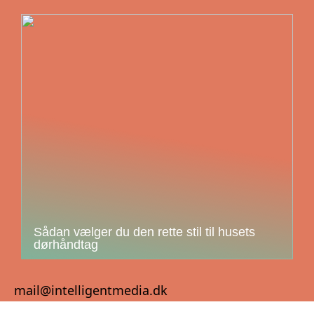
Sådan vælger du den rette stil til husets
dørhåndtag
mail@intelligentmedia.dk