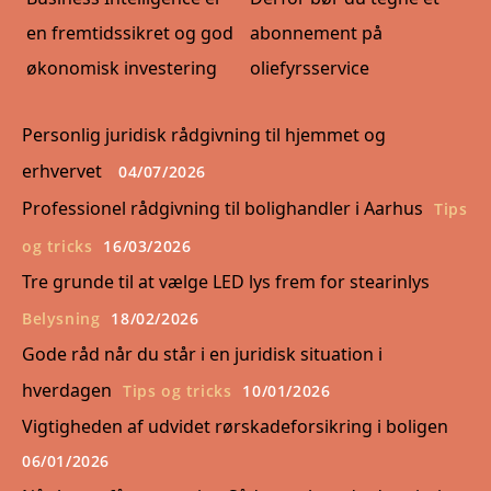
en fremtidssikret og god
abonnement på
økonomisk investering
oliefyrsservice
Personlig juridisk rådgivning til hjemmet og
erhvervet
04/07/2026
Professionel rådgivning til bolighandler i Aarhus
Tips
og tricks
16/03/2026
Tre grunde til at vælge LED lys frem for stearinlys
Belysning
18/02/2026
Gode råd når du står i en juridisk situation i
hverdagen
Tips og tricks
10/01/2026
Vigtigheden af udvidet rørskadeforsikring i boligen
06/01/2026