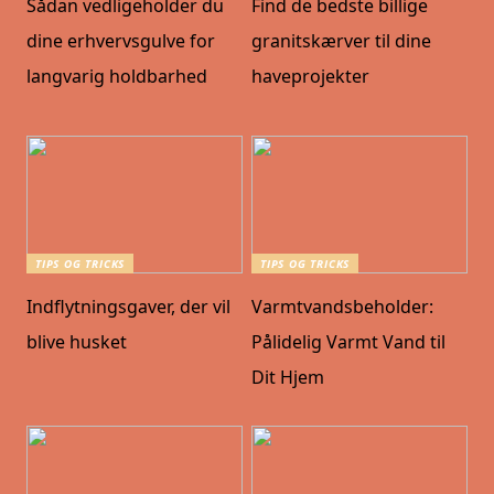
Sådan vedligeholder du
Find de bedste billige
dine erhvervsgulve for
granitskærver til dine
langvarig holdbarhed
haveprojekter
TIPS OG TRICKS
TIPS OG TRICKS
Indflytningsgaver, der vil
Varmtvandsbeholder:
blive husket
Pålidelig Varmt Vand til
Dit Hjem