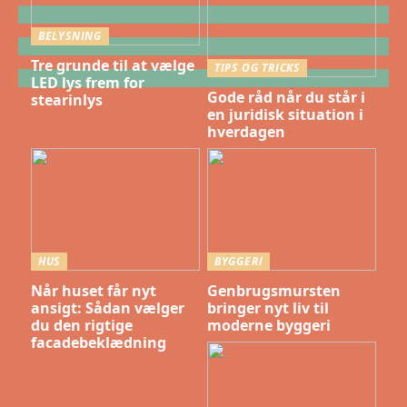
BELYSNING
Tre grunde til at vælge
TIPS OG TRICKS
LED lys frem for
Gode råd når du står i
stearinlys
en juridisk situation i
hverdagen
HUS
BYGGERI
Når huset får nyt
Genbrugsmursten
ansigt: Sådan vælger
bringer nyt liv til
du den rigtige
moderne byggeri
facadebeklædning