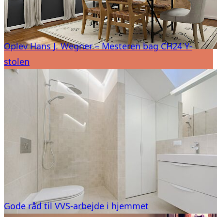
Økonomi
Tips og tricks
Oplev Hans J. Wegner – Mesteren bag CH24 Y-
stolen
Gode råd til VVS-arbejde i hjemmet