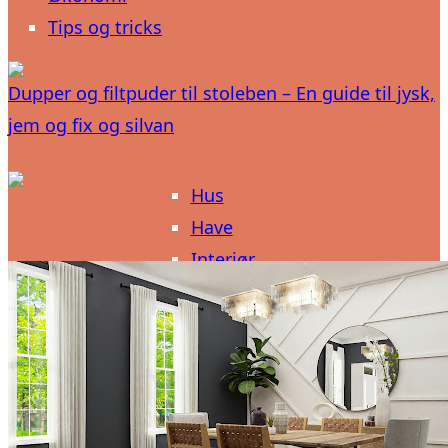
Tips og tricks
Dupper og filtpuder til stoleben – En guide til jysk,
jem og fix og silvan
Hus
Have
Interiør
Belysning
Elektronik
Byggeri
DIY
Livsstil