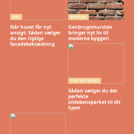
HUS
BYGGERI
Når huset får nyt
Genbrugsmursten
ansigt: Sådan vælger
bringer nyt liv til
du den rigtige
moderne byggeri
facadebeklædning
TIPS OG TRICKS
Sådan vælger du det
perfekte
sildebensparket til dit
hjem