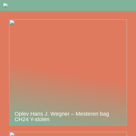
Oplev Hans J. Wegner – Mesteren bag
CH24 Y-stolen