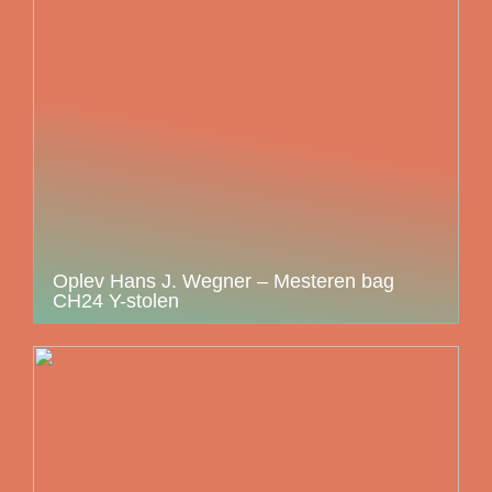
Oplev Hans J. Wegner – Mesteren bag
CH24 Y-stolen