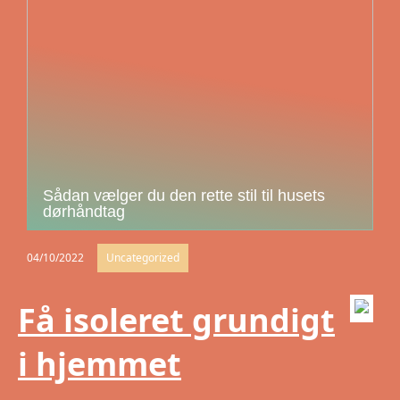
Sådan vælger du den rette stil til husets
dørhåndtag
04/10/2022
Uncategorized
Få isoleret grundigt
i hjemmet