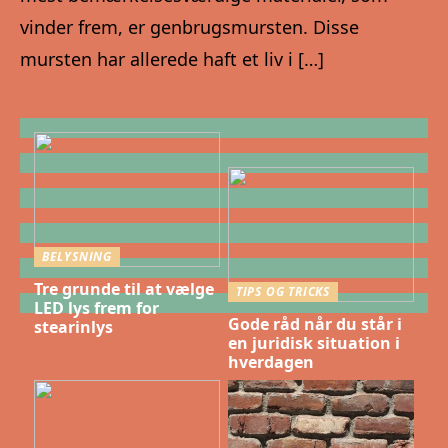
vinder frem, er genbrugsmursten. Disse
mursten har allerede haft et liv i […]
BELYSNING
Tre grunde til at vælge
TIPS OG TRICKS
LED lys frem for
Gode råd når du står i
stearinlys
en juridisk situation i
hverdagen