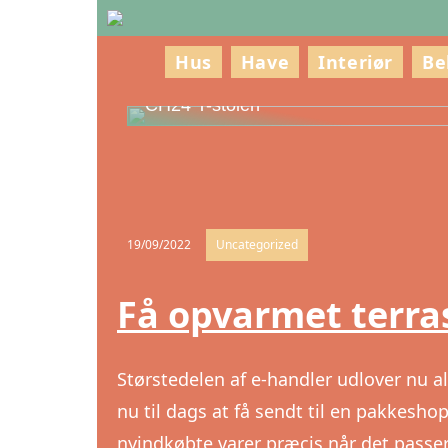
Hus
Have
Interiør
Be
Oplev Hans J. Wegner – Mesteren ba
CH24 Y-stolen
19/09/2022
Uncategorized
Få opvarmet terras
Størstedelen af e-handler udlover nu a
nu til dags at få sendt til en pakkeshop
nyindkøbte varer præcis når det passer 