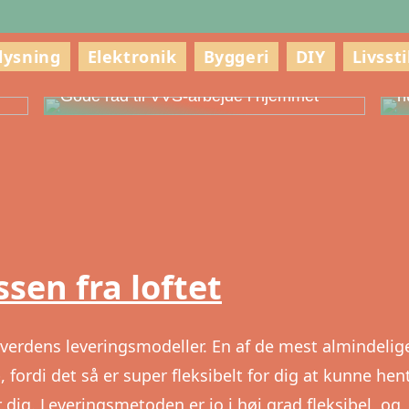
lysning
Elektronik
Byggeri
DIY
Livssti
g
S
Gode råd til VVS-arbejde i hjemmet
h
sen fra loftet
lverdens leveringsmodeller. En af de mest almindelig
, fordi det så er super fleksibelt for dig at kunne hen
dig. Leveringsmetoden er jo i høj grad fleksibel, og