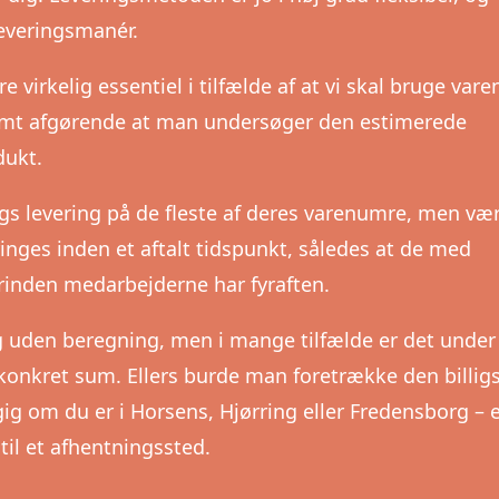
everingsmanér.
e virkelig essentiel i tilfælde af at vi skal bruge vare
temt afgørende at man undersøger den estimerede
dukt.
gs levering på de fleste af deres varenumre, men væ
inges inden et aftalt tidspunkt, således at de med
orinden medarbejderne har fyraften.
ng uden beregning, men i mange tilfælde er det under
konkret sum. Ellers burde man foretrække den billig
 om du er i Horsens, Hjørring eller Fredensborg – e
 til et afhentningssted.