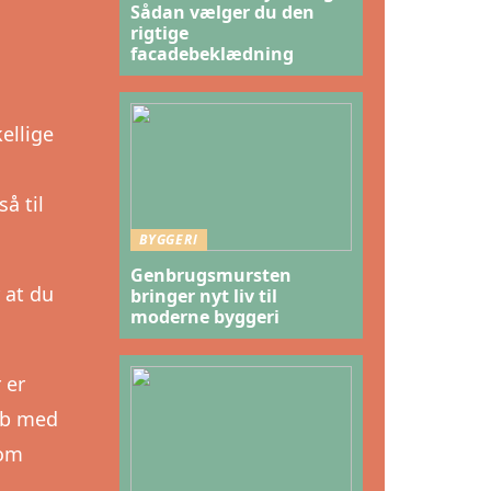
Sådan vælger du den
rigtige
facadebeklædning
ellige
å til
BYGGERI
Genbrugsmursten
 at du
bringer nyt liv til
moderne byggeri
 er
Køb med
som