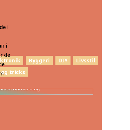
l
de i
g
n i
er de
ektronik
Byggeri
DIY
Livsstil
 de
 og tricks
om
ådan vælger du den rette stil til
usets dørhåndtag