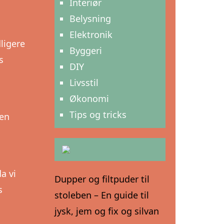
Interiør
Belysning
Elektronik
ligere
Byggeri
s
DIY
Livsstil
Økonomi
Tips og tricks
 en
a vi
Dupper og filtpuder til
s
stoleben – En guide til
jysk, jem og fix og silvan