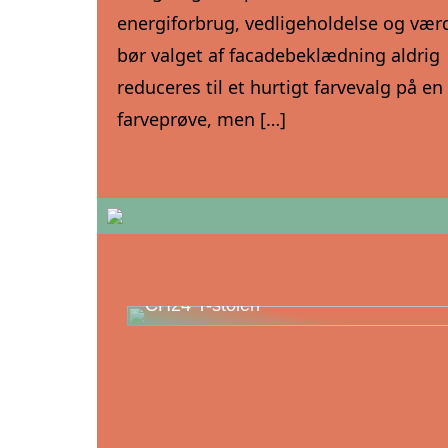
energiforbrug, vedligeholdelse og værd
bør valget af facadebeklædning aldrig
reduceres til et hurtigt farvevalg på en
farveprøve, men […]
Oplev Hans J. Wegner – Mesteren ba
CH24 Y-stolen