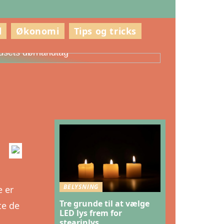
l
Økonomi
Tips og tricks
ådan vælger du den rette stil til
usets dørhåndtag
BELYSNING
e er
Tre grunde til at vælge
te de
LED lys frem for
stearinlys