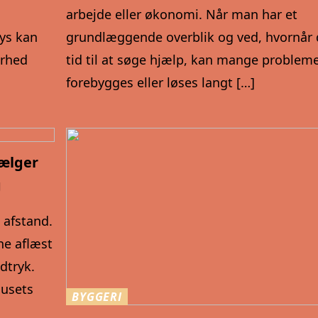
arbejde eller økonomi. Når man har et
lys kan
grundlæggende overblik og ved, hvornår 
erhed
tid til at søge hjælp, kan mange problem
forebygges eller løses langt […]
vælger
g
å afstand.
ne aflæst
ndtryk.
husets
BYGGERI