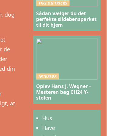
TIPS OG TRICKS
Sådan vælger du det
r, dog
perfekte sildebensparket
til dit hjem
et
r de
der
ed din
INTERIØR
Oplev Hans J. Wegner –
Mesteren bag CH24 Y-
r
stolen
igt, at
Hus
Have