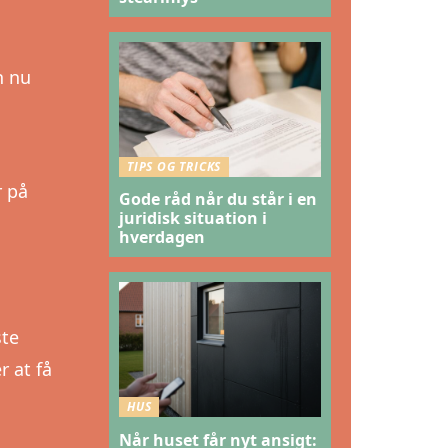
n nu
TIPS OG TRICKS
r på
Gode råd når du står i en
juridisk situation i
hverdagen
ste
r at få
HUS
Når huset får nyt ansigt: