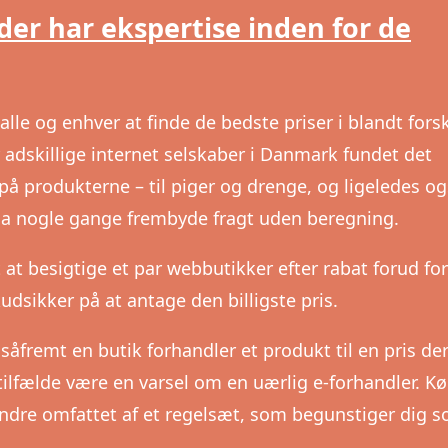
er har ekspertise inden for de
le og enhver at finde de bedste priser i blandt forsk
 adskillige internet selskaber i Danmark fundet det
å produkterne – til piger og drenge, og ligeledes ogs
da nogle gange frembyde fragt uden beregning.
t at besigtige et par webbutikker efter rabat forud for
dsikker på at antage den billigste pris.
såfremt en butik forhandler et produkt til en pris der
e tilfælde være en varsel om en uærlig e-forhandler. 
ndre omfattet af et regelsæt, som begunstiger dig 