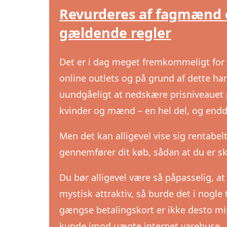
Revurderes af fagmænd d
gældende regler
Det er i dag meget fremkommeligt for al
online outlets og på grund af dette har
uundgåeligt at nedskære prisniveauet p
kvinder og mænd – en hel del, og end
Men det kan alligevel vise sig rentabel
gennemfører dit køb, sådan at du er sku
Du bør alligevel være så påpasselig, at 
mystisk attraktiv, så burde det i nogl
gængse betalingskort er ikke desto mi
kunde imod uægte internet varehuse.