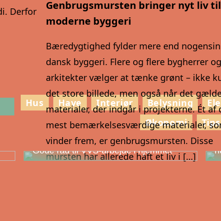
Genbrugsmursten bringer nyt liv ti
i. Derfor
moderne byggeri
Bæredygtighed fylder mere end nogensin
dansk byggeri. Flere og flere bygherrer o
arkitekter vælger at tænke grønt – ikke ku
det store billede, men også når det gæld
Hus
Have
Interiør
Belysning
El
materialer, der indgår i projekterne. Ét af
Økonomi
Tips
mest bemærkelsesværdige materialer, s
vinder frem, er genbrugsmursten. Disse
g
S
Gode råd til VVS-arbejde i hjemmet
h
mursten har allerede haft et liv i […]