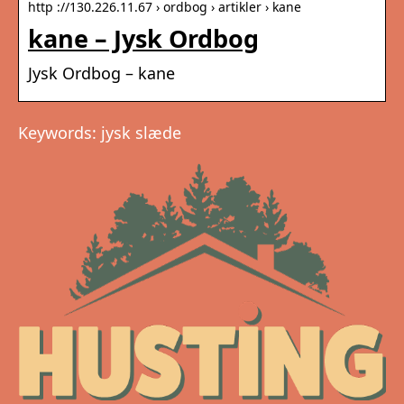
http ://130.226.11.67 › ordbog › artikler › kane
kane – Jysk Ordbog
Jysk Ordbog – kane
Keywords: jysk slæde