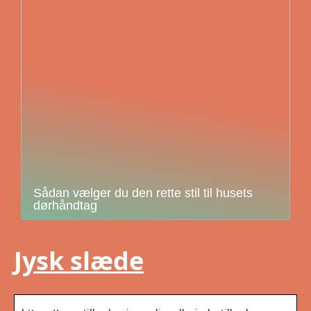
Sådan vælger du den rette stil til husets
dørhåndtag
Jysk slæde