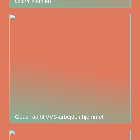
CH24 Y-stolen
Gode råd til VVS-arbejde i hjemmet