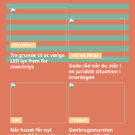
BELYSNING
Tre grunde til at vælge
TIPS OG TRICKS
LED lys frem for
Gode råd når du står i
stearinlys
en juridisk situation i
hverdagen
HUS
BYGGERI
Når huset får nyt
Genbrugsmursten