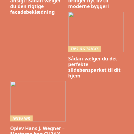
ansigt: Sådan vælger
bringer nyt liv til
du den rigtige
moderne byggeri
facadebeklædning
TIPS OG TRICKS
Sådan vælger du det
perfekte
sildebensparket til dit
hjem
INTERIØR
Oplev Hans J. Wegner –
Mesteren bag CH24 Y-