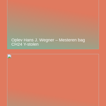
Oplev Hans J. Wegner – Mesteren bag
CH24 Y-stolen