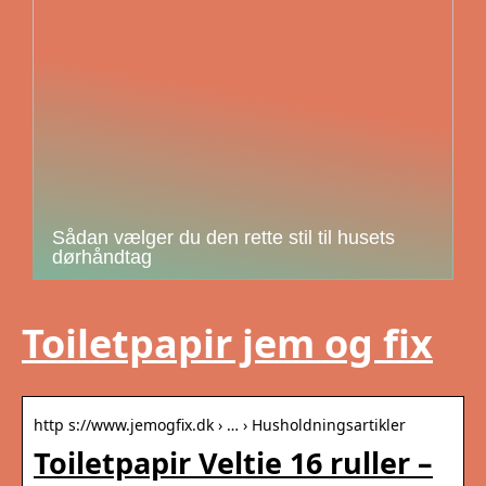
Sådan vælger du den rette stil til husets
dørhåndtag
Toiletpapir jem og fix
http s://www.jemogfix.dk › … › Husholdningsartikler
Toiletpapir Veltie 16 ruller –