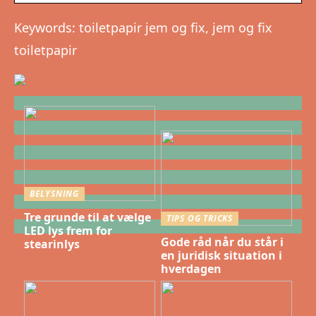
Keywords: toiletpapir jem og fix, jem og fix
toiletpapir
BELYSNING
Tre grunde til at vælge
TIPS OG TRICKS
LED lys frem for
Gode råd når du står i
stearinlys
en juridisk situation i
hverdagen