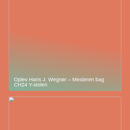
Oplev Hans J. Wegner – Mesteren bag
CH24 Y-stolen