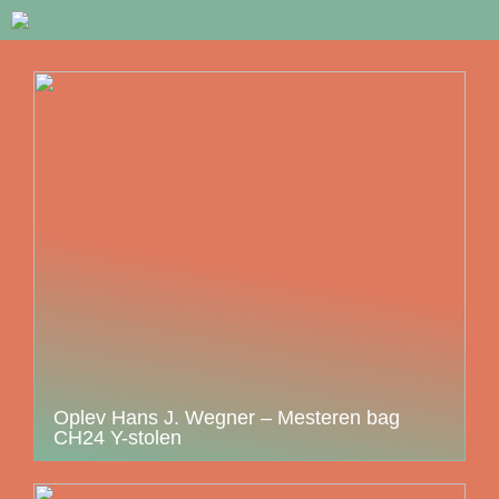
Oplev Hans J. Wegner – Mesteren bag
CH24 Y-stolen